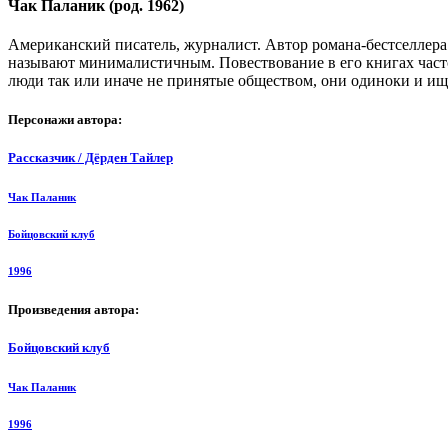
Чак Паланик (род. 1962)
Американский писатель, журналист. Автор романа-бестселлер
называют минималистичным. Повествование в его книгах часто
люди так или иначе не принятые обществом, они одиноки и ищ
Персонажи автора:
Рассказчик / Дёрден Тайлер
Чак Паланик
Бойцовский клуб
1996
Произведения автора:
Бойцовский клуб
Чак Паланик
1996