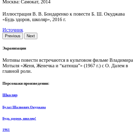
Москва: Самокат, 2014
Иллюстрация В. В. Бондаренко к повести Б. Ш. Окуджава
«Будь здоров, школяр», 2016 г.
Источник
Previous
Next
Экранизации
Мотивы повести встречаются в культовом фильме Владимира
Мотыля «Женя, Женечка и “катюша”» (1967 г.) с О. Далем в
главной роли.
Персонажи произведения:
Школяр
Булат Шалвович Окуджава
Будь здоров, школяр!
1961