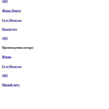
1883
Жорж Дюруа
Ги де Мопассан
Милый друг
1885
Произведения автора:
Жизнь
Ги де Мопассан
1883
Милый друг
Ги де Мопассан
1885